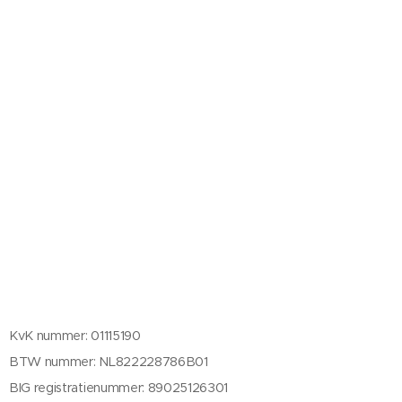
KvK nummer: 01115190
BTW nummer: NL822228786B01
BIG registratienummer: 89025126301